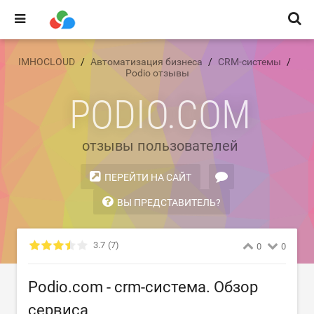
IMHOCLOUD
Автоматизация бизнеса
CRM-системы
Podio отзывы
PODIO.COM
отзывы пользователей
ПЕРЕЙТИ НА САЙТ
ВЫ ПРЕДСТАВИТЕЛЬ?
3.7
(7)
0
0
Podio.com - crm-система. Обзор
сервиса