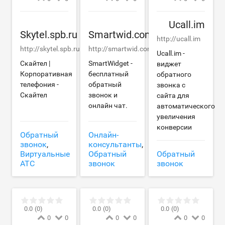
Ucall.im
Skytel.spb.ru
Smartwid.com
http://ucall.im
http://skytel.spb.ru
http://smartwid.com
Ucall.im -
Скайтел |
SmartWidget -
виджет
Корпоративная
бесплатный
обратного
телефония -
обратный
звонка с
Скайтел
звонок и
сайта для
онлайн чат.
автоматического
увеличения
конверсии
Обратный
Онлайн-
звонок
,
консультанты
,
Виртуальные
Обратный
Обратный
АТС
звонок
звонок
0.0
(0)
0.0
(0)
0.0
(0)
0
0
0
0
0
0