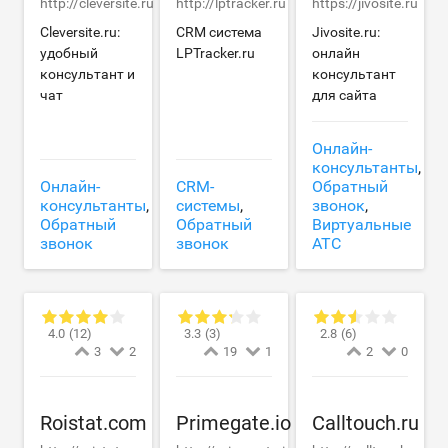
http://cleversite.ru
http://lptracker.ru
https://jivosite.ru
Cleversite.ru:
CRM cистема
Jivosite.ru:
удобный
LPTracker.ru
онлайн
консультант и
консультант
чат
для сайта
Онлайн-
консультанты
,
Онлайн-
CRM-
Обратный
консультанты
,
системы
,
звонок
,
Обратный
Обратный
Виртуальные
звонок
звонок
АТС
4.0
(12)
3.3
(3)
2.8
(6)
3
2
19
1
2
0
Roistat.com
Primegate.io
Calltouch.ru