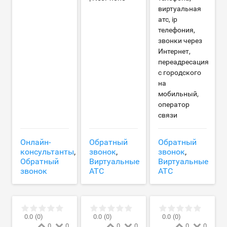
виртуальная
атс, ip
телефония,
звонки через
Интернет,
переадресация
с городского
на
мобильный,
оператор
связи
Онлайн-
Обратный
Обратный
консультанты
,
звонок
,
звонок
,
Обратный
Виртуальные
Виртуальные
звонок
АТС
АТС
0.0
(0)
0.0
(0)
0.0
(0)
0
0
0
0
0
0