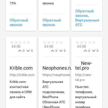
75%
звонка
Обратный
звонок
,
Обратный
Обратный
Виртуальные
звонок
звонок
АТС
0.0
(0)
0.0
(0)
0.0
(0)
0
0
0
0
0
0
New-
Krible.com
Neophones.ru
tel.pro
http://krible.com
https://neophones.ru
http://new-
tel.pro
Krible.com:
Виртуальная
контактная
АТС
Нью-тел:
панель и CRM
подключение,
телефония,
для сайта
NeoPhone
виртуальный
Облачная АТС
номер
| NeoPhone
телефона,