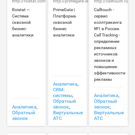
http://roistat.com
http://primegate.io
http://calltouch.ru
Roistat —
PrimeGate |
Calltouch -
Система
Платформа
сервис
сквозной
сквозной
коллтрекинга
бизнес-
бизнес
№1 в России.
аналитики
аналитики
Call Tracking -
определение
рекламных
источников
звонков и
повышение
эффективности
рекламы
Аналитика
,
CRM-
системы
,
Аналитика
,
Обратный
Обратный
Аналитика
,
звонок
,
звонок
,
Обратный
Виртуальные
Виртуальные
звонок
АТС
АТС