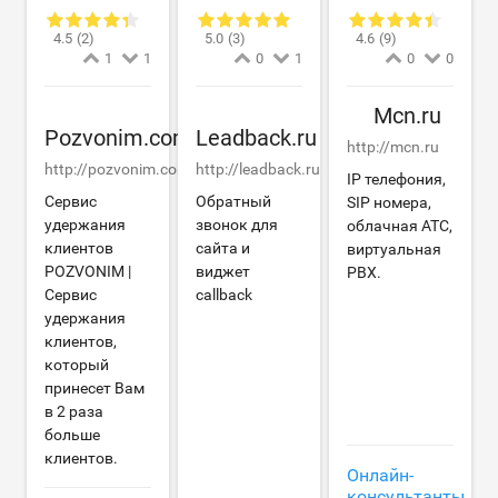
4.5
(2)
5.0
(3)
4.6
(9)
1
1
0
1
0
0
Mcn.ru
Pozvonim.com
Leadback.ru
http://mcn.ru
http://pozvonim.com
http://leadback.ru
IP телефония,
Сервис
Обратный
SIP номера,
удержания
звонок для
облачная АТС,
клиентов
сайта и
виртуальная
POZVONIM |
виджет
PBX.
Сервис
callback
удержания
клиентов,
который
принесет Вам
в 2 раза
больше
клиентов.
Онлайн-
консультанты
,