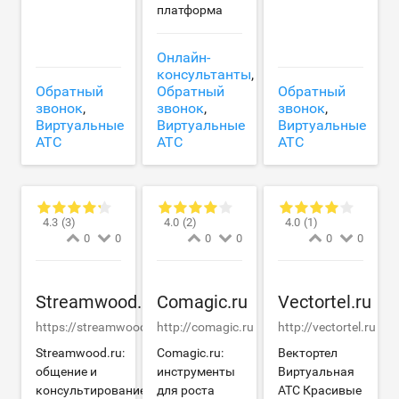
платформа
Онлайн-
консультанты
,
Обратный
Обратный
Обратный
звонок
,
звонок
,
звонок
,
Виртуальные
Виртуальные
Виртуальные
АТС
АТС
АТС
4.3
(3)
4.0
(2)
4.0
(1)
0
0
0
0
0
0
Streamwood.ru
Comagic.ru
Vectortel.ru
https://streamwood.ru
http://comagic.ru
http://vectortel.ru
Streamwood.ru:
Comagic.ru:
Вектортел
общение и
инструменты
Виртуальная
консультирование
для роста
АТС Красивые