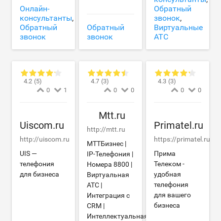
Онлайн-
Обратный
консультанты
,
звонок
,
Обратный
Обратный
Виртуальные
звонок
звонок
АТС
4.2
(5)
4.7
(3)
4.3
(3)
0
1
0
0
0
0
Mtt.ru
Uiscom.ru
Primatel.ru
http://mtt.ru
http://uiscom.ru
https://primatel.ru
МТТБизнес |
UIS —
Прима
IP-Телефония |
телефония
Телеком -
Номера 8800 |
для бизнеса
удобная
Виртуальная
телефония
АТС |
для вашего
Интеграция с
бизнеса
CRM |
Интеллектуальная