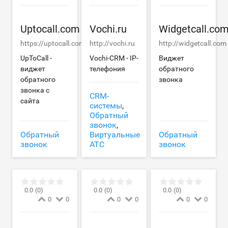
Uptocall.com
Vochi.ru
Widgetcall.co
https://uptocall.com
http://vochi.ru
http://widgetcall.com
UpToCall -
Vochi-CRM - IP-
Виджет
виджет
телефония
обратного
обратного
звонка
звонка с
CRM-
сайта
системы
,
Обратный
звонок
,
Обратный
Виртуальные
Обратный
звонок
АТС
звонок
0.0
(0)
0.0
(0)
0.0
(0)
0
0
0
0
0
0