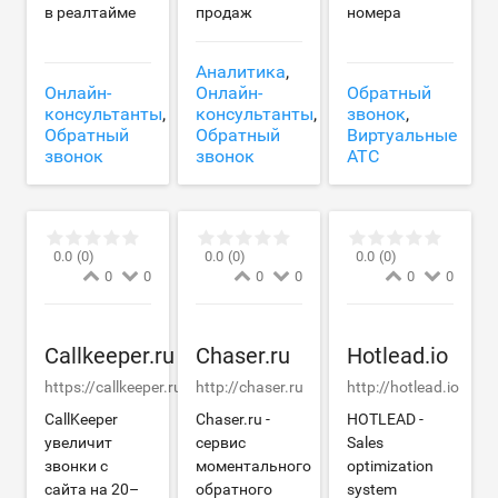
в реалтайме
продаж
номера
Аналитика
,
Онлайн-
Онлайн-
Обратный
консультанты
,
консультанты
,
звонок
,
Обратный
Обратный
Виртуальные
звонок
звонок
АТС
0.0
(0)
0.0
(0)
0.0
(0)
0
0
0
0
0
0
Callkeeper.ru
Chaser.ru
Hotlead.io
https://callkeeper.ru
http://chaser.ru
http://hotlead.io
CallKeeper
Chaser.ru -
HOTLEAD -
увеличит
сервис
Sales
звонки с
моментального
optimization
сайта на 20–
обратного
system