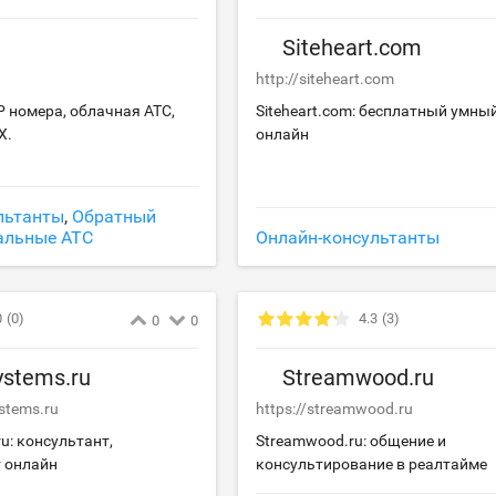
Siteheart.com
http://siteheart.com
IP номера, облачная АТС,
Siteheart.com: бесплатный умны
X.
онлайн
льтанты
,
Обратный
альные АТС
Онлайн-консультанты
0
(0)
4.3
(3)
0
0
ystems.ru
Streamwood.ru
ystems.ru
https://streamwood.ru
ru: консультант,
Streamwood.ru: общение и
т онлайн
консультирование в реалтайме