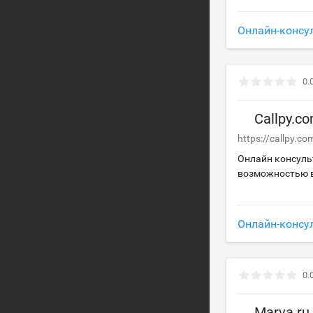
Онлайн-консу
0.
Callpy.c
https://callpy.co
Онлайн консульт
возможностью в
Онлайн-консу
0.
Marva.ru