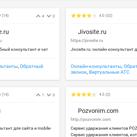
9
(14)
4.0
(32)
4
0
e.ru
Jivosite.ru
ru
https://jivosite.ru
добный консультант и чат
Jivosite.ru: онлайн консультант 
льтанты
,
Обратный
Онлайн-консультанты
,
Обра
звонок
,
Виртуальные АТС
5
(14)
4.5
(2)
1
0
u
Pozvonim.com
http://pozvonim.com
ьтант для сайта и mobile-
Сервис удержания клиентов POZ
Сервис удержания клиентов, ко