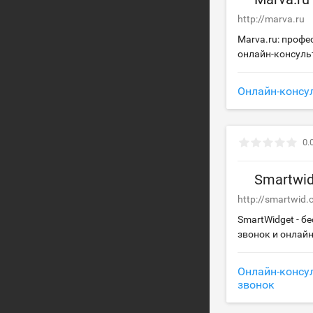
http://marva.ru
Marva.ru: проф
онлайн-консуль
Онлайн-консу
0.
Smartwi
http://smartwid
SmartWidget - 
звонок и онлайн
Онлайн-консу
звонок