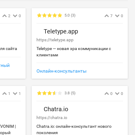
5.0
(3)
2
0
7
0
Teletype.app
https://teletype.app
для сайта
Teletype — новая эра коммуникации с
клиентами
тный
Онлайн-консультанты
3.8
(5)
1
1
0
0
Chatra.io
https://chatra.io
VONIM |
Chatra.io: онлайн-консультант нового
торый
поколения