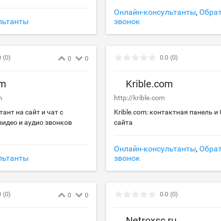
Онлайн-консультанты
,
Обра
льтанты
звонок
0
(0)
0.0
(0)
0
0
om
Krible.com
m
http://krible.com
ант на сайт и чат с
Krible.com: контактная панель и
идео и аудио звонков
сайта
Онлайн-консультанты
,
Обра
льтанты
звонок
0
(0)
0.0
(0)
0
0
Netroxsc.ru