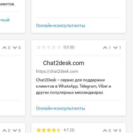
лиентов.
тный
Онлайн-консультанты
0.0
(0)
0
0
1
1
Chat2desk.com
https://chat2desk.com
Chat2Desk – сервис для поддержки
клиентов в WhatsApp, Telegram, Viber и
других популярных мессенджерах
Онлайн-консультанты
4.7
(3)
0
0
0
0