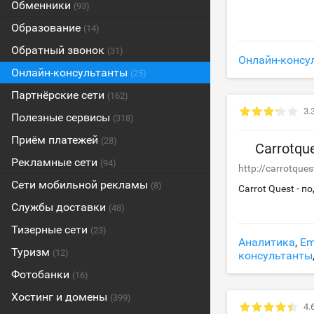
Обменники
(93)
Образование
(14)
Обратный звонок
(31)
Онлайн-консу
Онлайн-консультанты
(25)
Партнёрские сети
(162)
3.
Полезные сервисы
(318)
Приём платежей
(28)
Carrotque
Рекламные сети
(94)
http://carrotques
Сети мобильной рекламы
(8)
Carrot Quest - 
Службы доставки
(48)
Тизерные сети
(23)
Аналитика
,
Em
Туризм
(12)
консультанты
Фотобанки
(16)
Хостинг и домены
(399)
4.