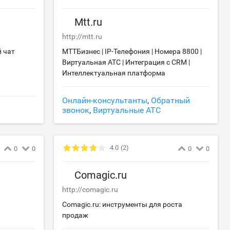
Mtt.ru
http://mtt.ru
й чат
МТТБизнес | IP-Телефония | Номера 8800 |
Виртуальная АТС | Интеграция с CRM |
Интеллектуальная платформа
Онлайн-консультанты
,
Обратный
звонок
,
Виртуальные АТС
4.0
(2)
0
0
0
0
Comagic.ru
http://comagic.ru
Comagic.ru: инструменты для роста
продаж