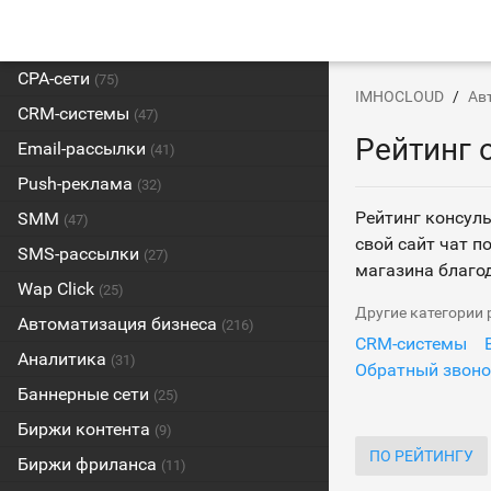
CPA-сети
(75)
IMHOCLOUD
Ав
CRM-системы
(47)
Рейтинг 
Email-рассылки
(41)
Push-реклама
(32)
Рейтинг консуль
SMM
(47)
свой сайт чат 
SMS-рассылки
(27)
магазина благо
Wap Click
(25)
Другие категории
Автоматизация бизнеса
(216)
CRM-системы
Аналитика
(31)
Обратный звон
Баннерные сети
(25)
Биржи контента
(9)
ПО РЕЙТИНГУ
Биржи фриланса
(11)