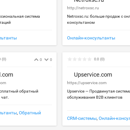
http://netroxsc.ru
ессиональная система
Netroxsc.ru: больше продаж с он
таций
консультаном
льтанты
Онлайн-консультанты
0
(0)
0.0
(0)
0
0
d.com
Upservice.com
.com
https://upservice.com
бесплатный обратный
Upservice — Продвинутая систем
 чат.
обслуживания B2B клиентов
льтанты
,
Обратный
CRM-системы
,
Онлайн-консу