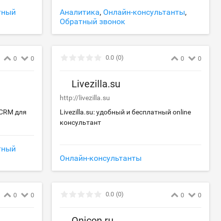
тный
Аналитика
,
Онлайн-консультанты
,
Обратный звонок
0.0
(0)
0
0
0
0
Livezilla.su
http://livezilla.su
 CRM для
Livezilla.su: удобный и бесплатный online
консультант
тный
Онлайн-консультанты
0.0
(0)
0
0
0
0
Onicon.ru