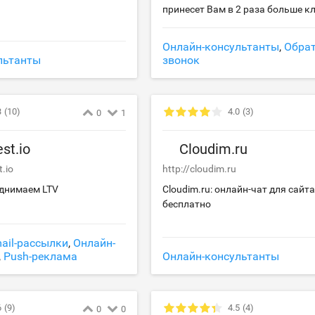
принесет Вам в 2 раза больше к
Онлайн-консультанты
,
Обра
льтанты
звонок
3
(10)
4.0
(3)
0
1
st.io
Cloudim.ru
t.io
http://cloudim.ru
поднимаем LTV
Cloudim.ru: онлайн-чат для сайта
бесплатно
ail-рассылки
,
Онлайн-
,
Push-реклама
Онлайн-консультанты
6
(9)
4.5
(4)
0
0