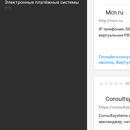
Электронные платёжные системы
(17)
Mcn.ru
http://mcn.ru
IP телефония, S
виртуальная PB
Онлайн-консу
звонок
,
Вирту
0.
Consults
https://consults
Consultsystems.
мессенджер, ча