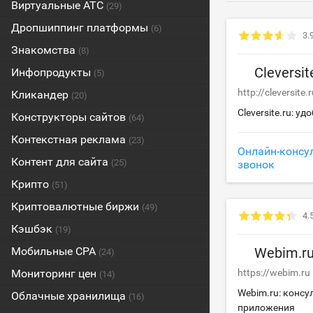
Виртуальные АТС
(29)
Дропшиппинг платформы
(6)
3.
Знакомства
(8)
Cleversit
Инфопродукты
(5)
http://cleversite.
Кликандер
(20)
Cleversite.ru: у
Конструкторы сайтов
(64)
Контекстная реклама
(23)
Онлайн-консу
Контент для сайта
(25)
звонок
Крипто
(51)
Криптовалютные биржи
(49)
4.
Кэшбэк
(19)
Мобильные CPA
Webim.r
(24)
Мониторинг цен
https://webim.ru
(14)
Webim.ru: консул
Облачные хранилища
(16)
приложения