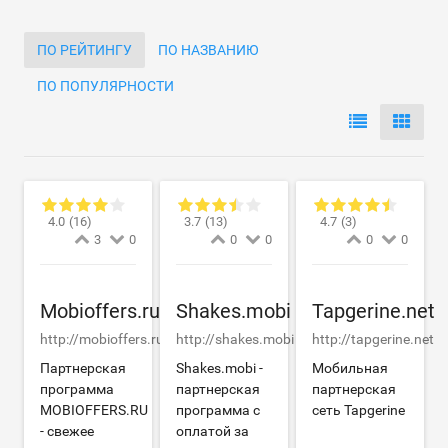
ПО РЕЙТИНГУ
ПО НАЗВАНИЮ
ПО ПОПУЛЯРНОСТИ
4.0
(16)
3.7
(13)
4.7
(3)
3
0
0
0
0
0
Mobioffers.ru
Shakes.mobi
Tapgerine.net
http://mobioffers.ru
http://shakes.mobi
http://tapgerine.net
Партнерская
Shakes.mobi -
Мобильная
программа
партнерская
партнерская
MOBIOFFERS.RU
программа с
сеть Tapgerine
- свежее
оплатой за