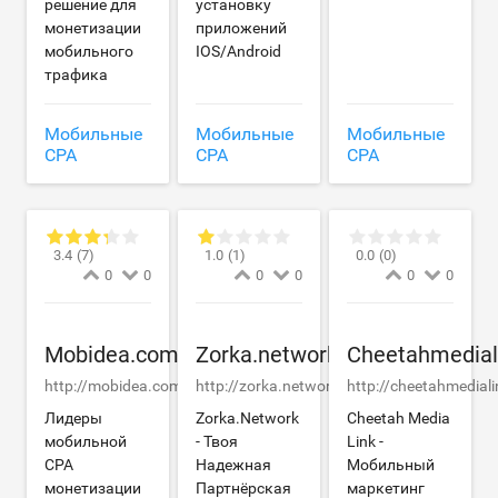
решение для
установку
монетизации
приложений
мобильного
IOS/Android
трафика
Мобильные
Мобильные
Мобильные
CPA
CPA
CPA
3.4
(7)
1.0
(1)
0.0
(0)
0
0
0
0
0
0
Mobidea.com
Zorka.network
Cheetahmedial
http://mobidea.com
http://zorka.network
http://cheetahmedial
Лидеры
Zorka.Network
Cheetah Media
мобильной
- Твоя
Link -
CPA
Надежная
Мобильный
монетизации
Партнёрская
маркетинг