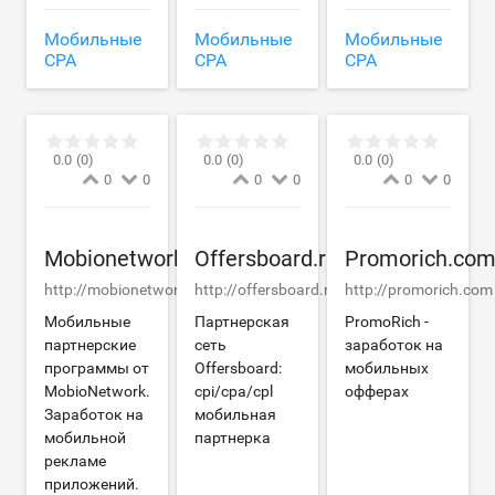
Мобильные
Мобильные
Мобильные
CPA
CPA
CPA
0.0
(0)
0.0
(0)
0.0
(0)
0
0
0
0
0
0
Mobionetwork.me
Offersboard.ru
Promorich.co
http://mobionetwork.me
http://offersboard.ru
http://promorich.com
Мобильные
Партнерская
PromoRich -
партнерские
сеть
заработок на
программы от
Offersboard:
мобильных
MobioNetwork.
cpi/cpa/cpl
офферах
Заработок на
мобильная
мобильной
партнерка
рекламе
приложений.