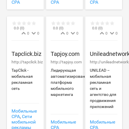
CPA
CPA
CPA
0.0
(0)
0.0
(0)
0.0
(0)
0
0
0
0
0
0
Tapclick.biz
Tapjoy.com
Unileadnetwor
http://tapclick.biz
http://tapjoy.com
http://unileadnetwor
TapClick -
Лидирующая
UNILEAD –
мобильная
автоматизированная
мобильная
рекламная
платформа
рекламная
сеть
мобильного
сеть и
маркетинга
агентство для
продвижения
приложений
Мобильные
CPA
,
Сети
мобильной
Мобильные
Мобильные
рекламы
CPA
CPA