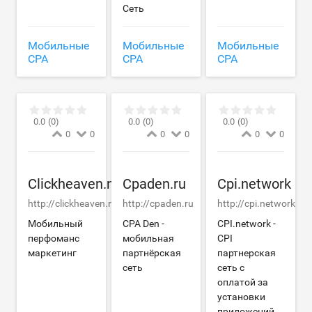
Сеть
Мобильные
Мобильные
Мобильные
CPA
CPA
CPA
0.0
(0)
0.0
(0)
0.0
(0)
0
0
0
0
0
0
Clickheaven.net
Cpaden.ru
Cpi.network
http://clickheaven.net
http://cpaden.ru
http://cpi.network
Мобильный
CPA Den -
CPI.network -
перфоманс
мобильная
CPI
маркетинг
партнёрская
партнерская
сеть
сеть с
оплатой за
установки
приложений