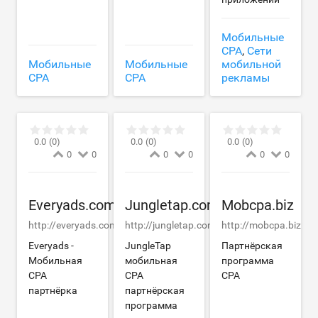
Мобильные
CPA
,
Сети
Мобильные
Мобильные
мобильной
CPA
CPA
рекламы
0.0
(0)
0.0
(0)
0.0
(0)
0
0
0
0
0
0
Everyads.com
Jungletap.com
Mobcpa.biz
http://everyads.com
http://jungletap.com
http://mobcpa.biz
Everyads -
JungleTap
Партнёрская
Мобильная
мобильная
программа
CPA
CPA
CPA
партнёрка
партнёрская
программа