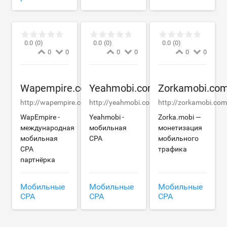
0.0
(0)
0.0
(0)
0.0
(0)
0
0
0
0
0
0
Wapempire.com
Yeahmobi.com
Zorkamobi.co
http://wapempire.com
http://yeahmobi.com
http://zorkamobi.com
WapEmpire -
Yeahmobi -
Zorka.mobi —
международная
мобильная
монетизация
мобильная
CPA
мобильного
CPA
трафика
партнёрка
Мобильные
Мобильные
Мобильные
CPA
CPA
CPA