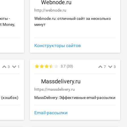
Webnode.ru
http://webnode.ru
юты -
Webnode.ru: отличный сайт за несколько
t Money,
минут
Конструкторы сайтов
3.7
(33)
3
1
7
3
Massdelivery.ru
https://massdelivery.ru
г (кэшбэк)
MassDelivery: Эффективные email-рассылки
Email-рассылки