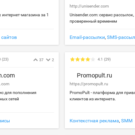
http://unisender.com
ск интернет-магазина за 1
Unisender.com: сервис рассылок,
проверенный временем
 сайтов
Email-рассылки
,
SMS-рассыл
0
(23)
4.1
(29)
37
2
h.com
Promopult.ru
h.com
https://promopult.ru
вис для пополнения
PromoPult - платформа для прив
ных сетей
клиентов из интернета.
висы
Контекстная реклама
,
SMM