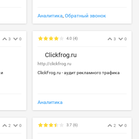
Аналитика
,
Обратный звонок
4.0
(4)
3
0
3
0
Clickfrog.ru
http://clickfrog.ru
 и
ClickFrog.ru - аудит рекламного трафика
Аналитика
3.7
(6)
2
0
2
0