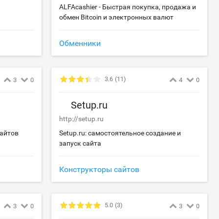
ALFAcashier - Быстрая покупка, продажа и
обмен Bitcoin и электронных валют
Обменники
3.6
(11)
3
0
4
0
Setup.ru
http://setup.ru
сайтов
Setup.ru: самостоятельное создание и
запуск сайта
Конструкторы сайтов
5.0
(3)
3
0
3
0