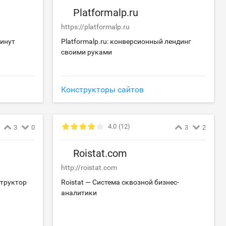
Platformalp.ru
https://platformalp.ru
минут
Platformalp.ru: конверсионный лендинг
своими руками
Конструкторы сайтов
4.0
(12)
3
0
3
2
Roistat.com
http://roistat.com
структор
Roistat — Система сквозной бизнес-
аналитики