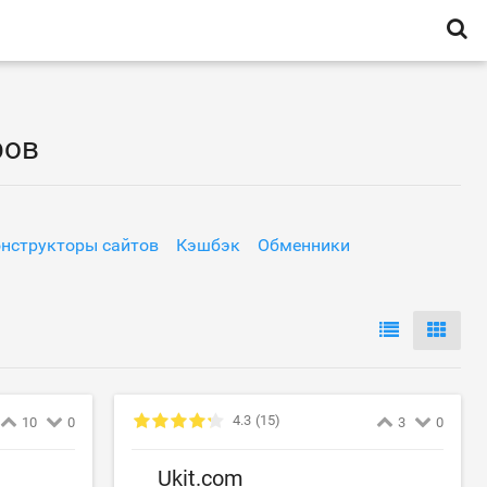
ров
нструкторы сайтов
Кэшбэк
Обменники
4.3
(15)
10
0
3
0
Ukit.com