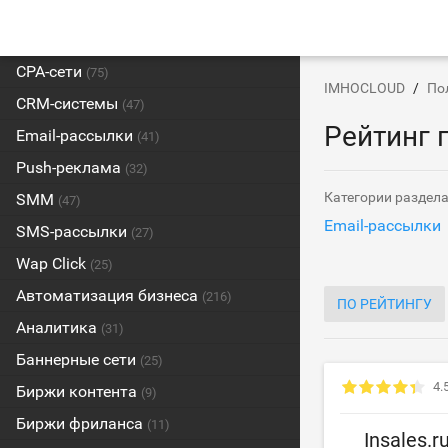
CPA-сети
(75)
IMHOCLOUD
По
CRM-системы
(47)
Рейтинг 
Email-рассылки
(41)
Push-реклама
(32)
Категории раздел
SMM
(47)
Email-рассылки
SMS-рассылки
(27)
Wap Click
(25)
Автоматизация бизнеса
(216)
ПО РЕЙТИНГУ
Аналитика
(31)
Баннерные сети
(25)
4.
Биржи контента
(9)
Биржи фриланса
(11)
Insales.r