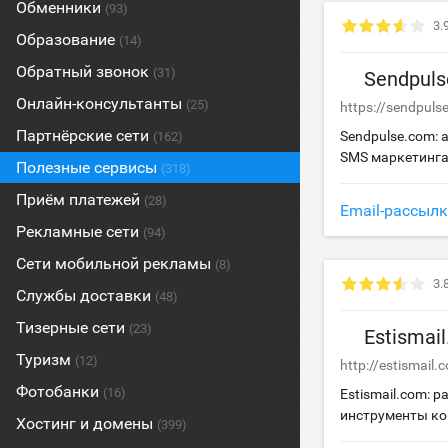
Обменники
(93)
3.
Образование
(14)
Обратный звонок
(31)
Sendpul
Онлайн-консультанты
(25)
https://sendpuls
Партнёрские сети
Sendpulse.com: 
(162)
SMS маркетинг
Полезные сервисы
(318)
Приём платежей
(28)
Email-рассыл
Рекламные сети
(94)
Сети мобильной рекламы
(8)
3.
Службы доставки
(48)
Тизерные сети
(23)
Estismai
Туризм
(12)
http://estismail.
Фотобанки
(16)
Estismail.com: р
инструменты к
Хостинг и домены
(399)