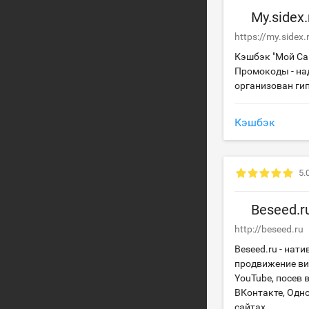
My.sidex.
https://my.sidex.
Кэшбэк "Мой Сай
Промокоды - на
организован ги
Кэшбэк
5.
Beseed.r
http://beseed.ru
Beseed.ru - нат
продвижение ви
YouTube, посев 
ВКонтакте, Одно
сайтах