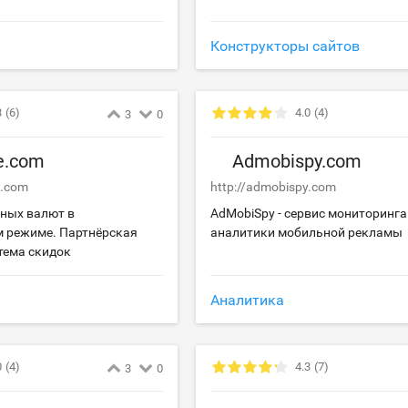
Конструкторы сайтов
8
(6)
4.0
(4)
3
0
e.com
Admobispy.com
e.com
http://admobispy.com
ных валют в
AdMobiSpy - сервис мониторинга
 режиме. Партнёрская
аналитики мобильной рекламы
тема скидок
Аналитика
0
(4)
4.3
(7)
3
0