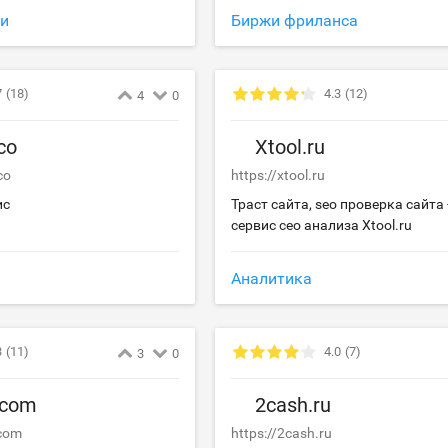
ки
Биржи фриланса
7
(18)
4.3
(12)
4
0
co
Xtool.ru
co
https://xtool.ru
ис
Траст сайта, seo проверка сайта 
сервис сео анализа Xtool.ru
Аналитика
3
(11)
4.0
(7)
3
0
.com
2cash.ru
.com
https://2cash.ru