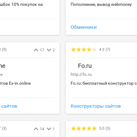
эшбэк 10% покупок на
Пополнение, вывод webmoney
Обменники
0
(5)
4.3
(7)
17
2
ine
Fo.ru
ne
http://fo.ru
ов Ex-in.online
Fo.ru: бесплатный конструктор 
 сайтов
Конструкторы сайтов
7
(3)
5.0
(3)
14
1