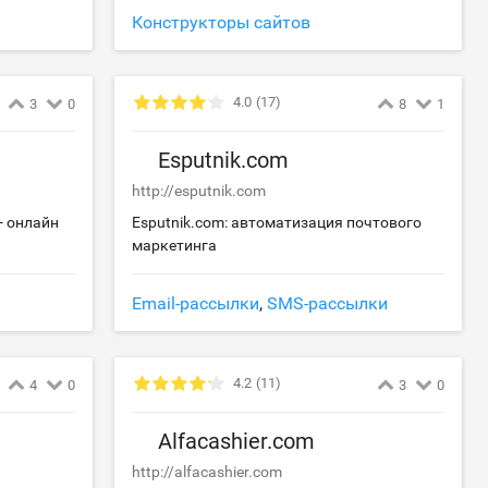
Конструкторы сайтов
4.0
(17)
3
0
8
1
Esputnik.com
http://esputnik.com
- онлайн
Esputnik.com: автоматизация почтового
маркетинга
Email-рассылки
,
SMS-рассылки
4.2
(11)
4
0
3
0
Alfacashier.com
http://alfacashier.com