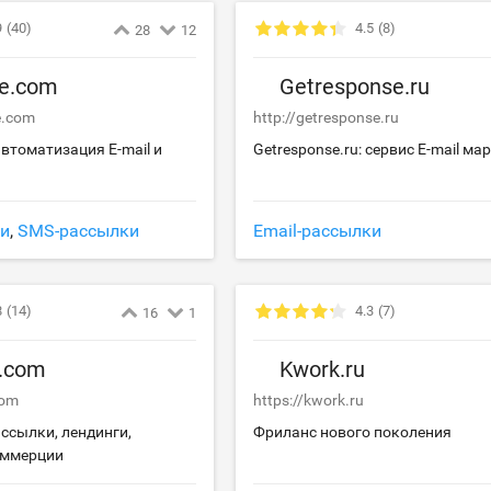
9
(40)
4.5
(8)
28
12
se.com
Getresponse.ru
e.com
http://getresponse.ru
автоматизация E-mail и
Getresponse.ru: сервис E-mail ма
а
ки
,
SMS-рассылки
Email-рассылки
8
(14)
4.3
(7)
16
1
l.com
Kwork.ru
com
https://kwork.ru
ассылки, лендинги,
Фриланс нового поколения
оммерции