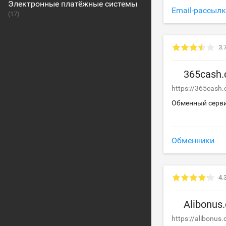
Электронные платёжные системы
Email-рассыл
(17)
3.
365cash.
https://365cash.
Обменный серв
Обменники
4.
Alibonus
https://alibonus