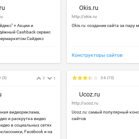
ru
Okis.ru
ru
http://okis.ru
декс" + Акции и
Okis.ru: создание сайта за пару 
дёжный Cashback сервис
пермаркетом Сайдекс
Конструкторы сайтов
0
(3)
3.6
(13)
7
1
u
Ucoz.ru
http://ucoz.ru
ивная видеореклама,
Ucoz.ru: самый популярный кон
део и раскрутка видео
сайтов
видео в социальных сетях
классники, Facebook и на