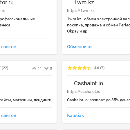
tor.ru
1wm.kz
r.ru
https://1wm.kz
 профессиональные
1wm.kz - обмен электронной вал
знеса
покупка, продажа и обмен Perfec
Okpay и др.
 сайтов
Обменники
7
(22)
4.6
(7)
11
0
Cashalot.io
https://cashalot.io
 сайты, магазины, лендинги
Cashalot.io: возврат до 35% дене
 сайтов
Кэшбэк