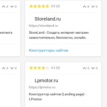
5.0
(3)
6
0
8
0
Storeland.ru
https://storeland.ru
ркетинга
StoreLand - Создать интернет магазин
самостоятельно, бесплатно, онлайн.
Конструкторы сайтов
4.2
(5)
5
0
5
0
Lpmotor.ru
https://lpmotor.ru
Конструктор сайтов (Landing page) -
LPmotor