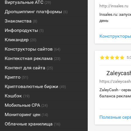
Виртуальные АТС
(29)
http://insales.ru
Дропшиппинг платформы
(6)
Insales.ru: запу
Знакомства
день
(8)
Инфопродукты
(5)
Конструкторы
Кликандер
(20)
Конструкторы сайтов
(64)
5.
Контекстная реклама
(23)
Контент для сайта
(25)
Zaleycas
Крипто
(51)
https://zaleycas
Криптовалютные биржи
(49)
ZaleyCash - сер
Кэшбэк
баланса реклам
(19)
Мобильные CPA
(24)
Мониторинг цен
(14)
Полезные сер
Облачные хранилища
(16)