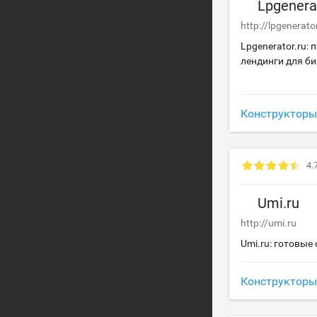
Lpgenera
http://lpgenerato
Lpgenerator.ru:
лендинги для би
Конструкторы
4.
Umi.ru
http://umi.ru
Umi.ru: готовые
Конструкторы