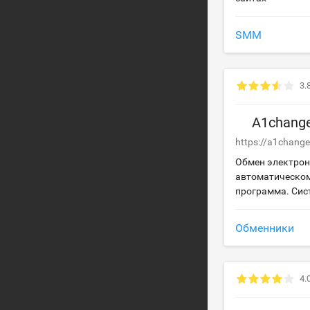
SMM
3.
A1chang
https://a1chang
Обмен электрон
автоматическом
программа. Сис
Обменники
4.