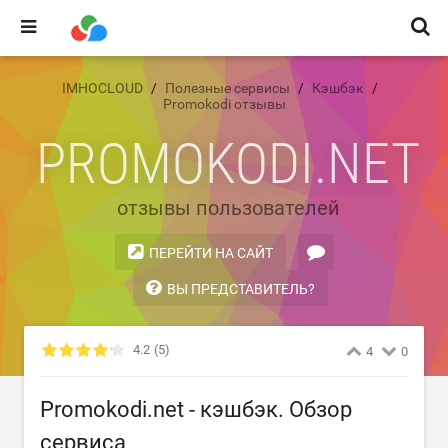
IMHOCLOUD
Полезные сервисы
Кэшбэк
Promokodi отзывы
PROMOKODI.NET
отзывы пользователей
ПЕРЕЙТИ НА САЙТ
ВЫ ПРЕДСТАВИТЕЛЬ?
4.2
(5)
4
0
Promokodi.net - кэшбэк. Обзор
сервиса