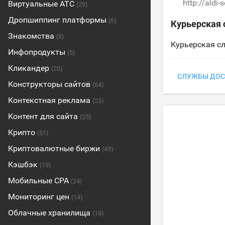
http://aldi-s
Виртуальные АТС
(29)
Дропшиппинг платформы
(6)
Курьерская
Знакомства
(8)
Курьерская с
Инфопродукты
(5)
Кликандер
(20)
СЛУЖБЫ ДОС
Конструкторы сайтов
(64)
Контекстная реклама
(23)
Контент для сайта
(25)
Крипто
(51)
Криптовалютные биржи
(49)
Кэшбэк
(19)
Мобильные CPA
(24)
Мониторинг цен
(14)
Облачные хранилища
(16)