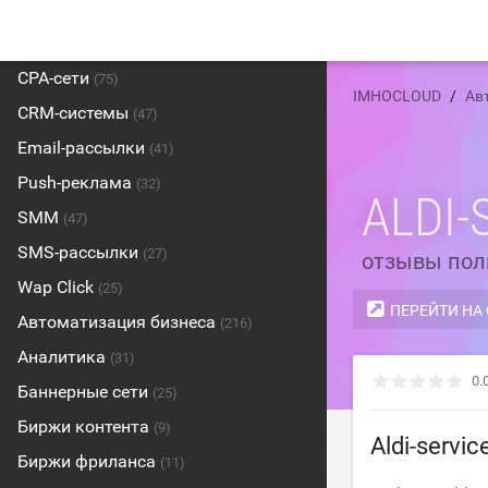
CPA-сети
(75)
IMHOCLOUD
Ав
CRM-системы
(47)
Email-рассылки
(41)
Push-реклама
(32)
ALDI-
SMM
(47)
SMS-рассылки
(27)
отзывы пол
Wap Click
(25)
ПЕРЕЙТИ НА
Автоматизация бизнеса
(216)
Аналитика
(31)
0.
Баннерные сети
(25)
Биржи контента
(9)
Aldi-servi
Биржи фриланса
(11)