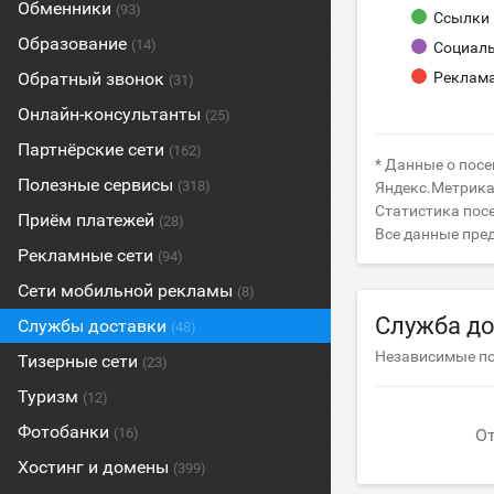
Обменники
(93)
Ссылки 
Образование
(14)
Социаль
Обратный звонок
Реклам
(31)
Онлайн-консультанты
(25)
Партнёрские сети
(162)
* Данные о посе
Полезные сервисы
(318)
Яндекс.Метрика (
Статистика посе
Приём платежей
(28)
Все данные пре
Рекламные сети
(94)
Сети мобильной рекламы
(8)
Служба до
Службы доставки
(48)
Независимые п
Тизерные сети
(23)
Туризм
(12)
Фотобанки
(16)
От
Хостинг и домены
(399)