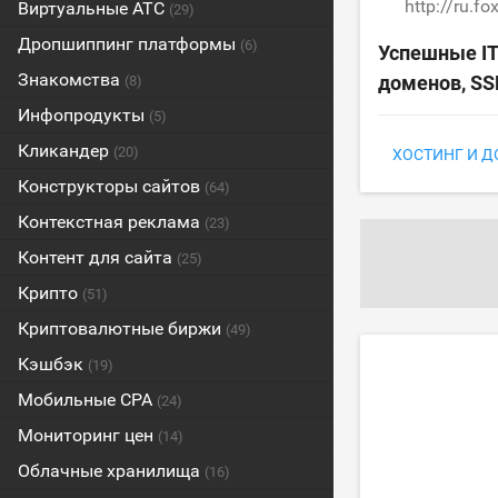
http://ru.fo
Виртуальные АТС
(29)
Дропшиппинг платформы
(6)
Успешные IT
Знакомства
доменов, SS
(8)
Инфопродукты
(5)
Кликандер
(20)
ХОСТИНГ И 
Конструкторы сайтов
(64)
Контекстная реклама
(23)
Контент для сайта
(25)
Крипто
(51)
Криптовалютные биржи
(49)
Кэшбэк
(19)
Мобильные CPA
(24)
Мониторинг цен
(14)
Облачные хранилища
(16)