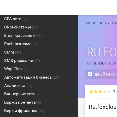
CPA-сети
(75)
IMHOCLOUD
Хо
CRM-системы
(47)
Email-рассылки
(41)
Push-реклама
(32)
RU.F
SMM
(47)
SMS-рассылки
(27)
отзывы пол
Wap Click
(25)
ПЕРЕЙТИ НА
Автоматизация бизнеса
(216)
Аналитика
(31)
3.
Баннерные сети
(25)
Биржи контента
(9)
Ru.foxclou
Биржи фриланса
(11)