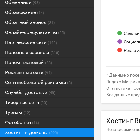
Обменники
(93)
Образование
(14)
Обратный звонок
(31)
Онлайн-консультанты
(25)
Ссылки 
Партнёрские сети
Социал
(162)
Реклам
Полезные сервисы
(318)
Приём платежей
(28)
Рекламные сети
(94)
* Данные о посе
Яндекс.Метрика 
Сети мобильной рекламы
(8)
Статистика посе
Службы доставки
(48)
Все данные пре
Тизерные сети
(23)
Туризм
(12)
Хостинг R
Фотобанки
(16)
Независимые п
Хостинг и домены
(399)