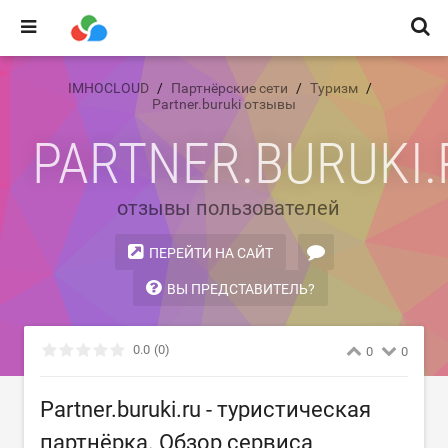
IMHOCLOUD
Партнёрские сети
Туризм
Partner.buruki отзывы
PARTNER.BURUKI.
отзывы пользователей
ПЕРЕЙТИ НА САЙТ
ВЫ ПРЕДСТАВИТЕЛЬ?
0.0
(0)
0
0
Partner.buruki.ru - туристическая
партнёрка. Обзор сервиса