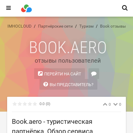
IMHOCLOUD
Партнёрские сети
Туризм
Book отзывы
BOOK.AERO
отзывы пользователей
ПЕРЕЙТИ НА САЙТ
ВЫ ПРЕДСТАВИТЕЛЬ?
0.0
(0)
0
0
Book.aero - туристическая
партнёрка. Обзор сервиса