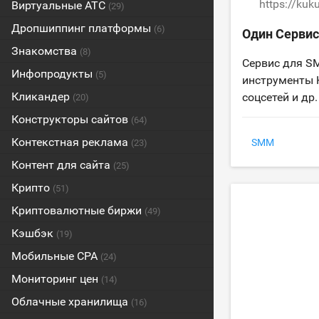
https://kuku
Виртуальные АТС
(29)
Дропшиппинг платформы
(6)
Один Сервис
Знакомства
(8)
Сервис для S
Инфопродукты
(5)
инструменты K
Кликандер
соцсетей и др.
(20)
Конструкторы сайтов
(64)
Контекстная реклама
SMM
(23)
Контент для сайта
(25)
Крипто
(51)
Криптовалютные биржи
(49)
Кэшбэк
(19)
Мобильные CPA
(24)
Мониторинг цен
(14)
Облачные хранилища
(16)