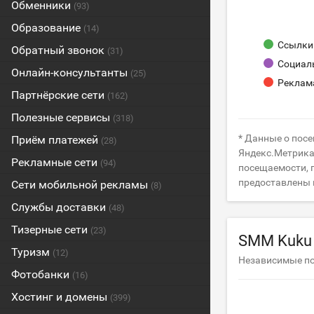
Обменники
(93)
Образование
(14)
Ссылки 
Обратный звонок
(31)
Социал
Онлайн-консультанты
(25)
Реклам
Партнёрские сети
(162)
Полезные сервисы
(318)
* Данные о посе
Приём платежей
(28)
Яндекс.Метрика 
Рекламные сети
(94)
посещаемости, п
предоставлены 
Сети мобильной рекламы
(8)
Службы доставки
(48)
Тизерные сети
(23)
SMM Kuku
Туризм
(12)
Независимые п
Фотобанки
(16)
Хостинг и домены
(399)