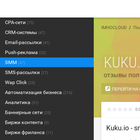
CPA-сети
(75)
IMHOCLOUD
По
CRM-системы
(47)
Email-рассылки
(41)
Push-реклама
(32)
KUKU.
SMM
(47)
SMS-рассылки
(27)
отзывы пол
Wap Click
(25)
ПЕРЕЙТИ НА
Автоматизация бизнеса
(216)
Аналитика
(31)
0.
Баннерные сети
(25)
Биржи контента
(9)
Kuku.io -
Биржи фриланса
(11)