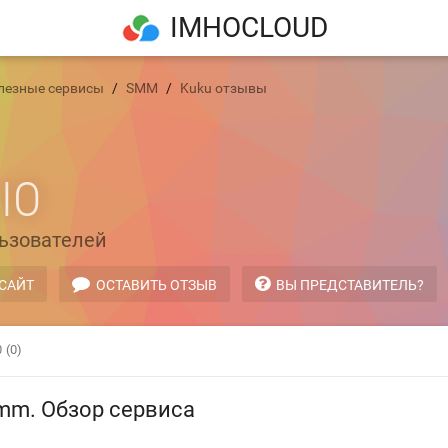
IMHOCLOUD
лезные сервисы
SMM
Kuku отзывы
IO
ьзователей
 САЙТ
ОСТАВИТЬ ОТЗЫВ
ВЫ ПРЕДСТАВИТЕЛЬ?
0
(0)
 smm. Обзор сервиса