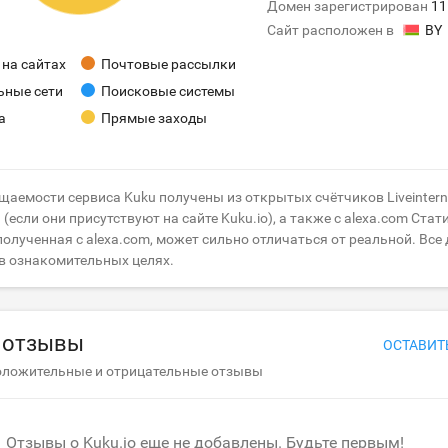
Домен зарегистрирован
11
Сайт расположен в
BY
на сайтах
Почтовые рассылки
ьные сети
Поисковые системы
а
Прямые заходы
щаемости сервиса Kuku получены из открытых счётчиков Liveintern
(если они присутствуют на сайте Kuku.io), а также с alexa.com Стат
олученная с alexa.com, может сильно отличаться от реальной. Все
в ознакомительных целях.
 отзывы
ОСТАВИТ
оложительные и отрицательные отзывы
Отзывы о Kuku.io еще не добавлены. Будьте первым!