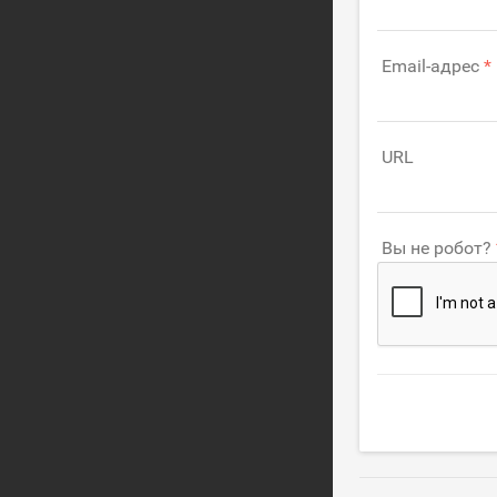
Email-адрес
URL
Вы не робот?