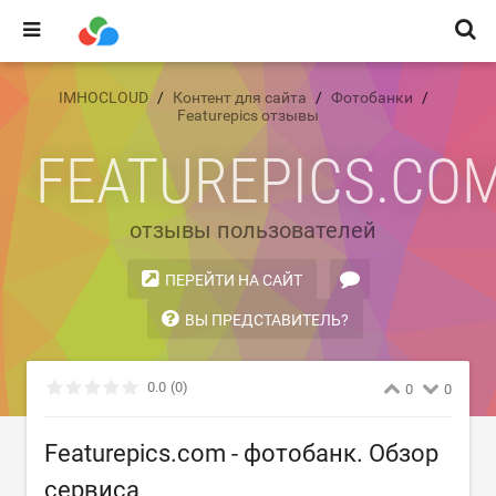
IMHOCLOUD
Контент для сайта
Фотобанки
Featurepics отзывы
FEATUREPICS.CO
отзывы пользователей
ПЕРЕЙТИ НА САЙТ
ВЫ ПРЕДСТАВИТЕЛЬ?
0.0
(0)
0
0
Featurepics.com - фотобанк. Обзор
сервиса