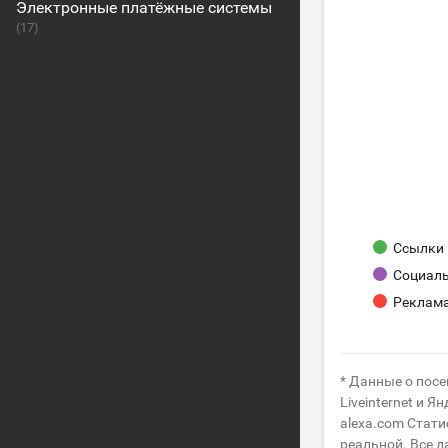
Электронные платёжные системы
(17)
Ссылки 
Социаль
Реклам
* Данные о пос
Liveinternet и 
alexa.com Стати
реальной. Все 