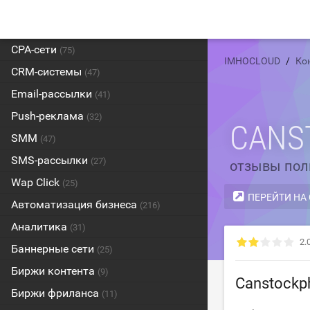
CPA-сети
(75)
IMHOCLOUD
Ко
CRM-системы
(47)
Email-рассылки
(41)
Push-реклама
(32)
CANS
SMM
(47)
SMS-рассылки
(27)
отзывы пол
Wap Click
(25)
ПЕРЕЙТИ НА
Автоматизация бизнеса
(216)
Аналитика
(31)
2.
Баннерные сети
(25)
Биржи контента
(9)
Canstockp
Биржи фриланса
(11)