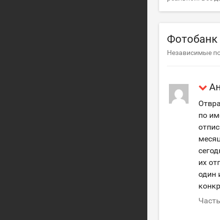
Фотобанк 
Независимые п
А
Отвра
по им
отпис
месяц
сегод
их от
один 
конкр
Часть