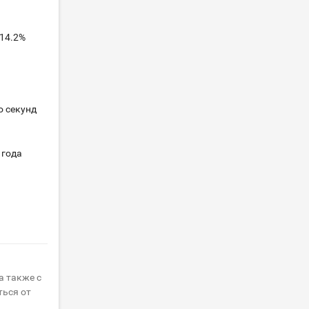
 14.2%
о секунд
 года
а также с
ться от