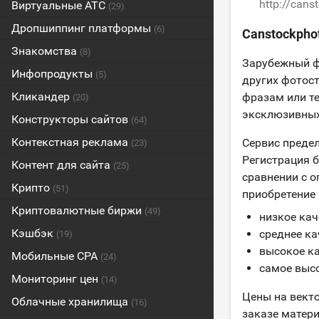
http://can
Виртуальные АТС
(29)
Дропшиппинг платформы
(6)
Canstockpho
Знакомства
(8)
Зарубежный фо
Инфопродукты
(5)
других фотост
Кликандер
фразам или т
(20)
эксклюзивных
Конструкторы сайтов
(64)
Контекстная реклама
Сервис предел
(23)
Регистрация б
Контент для сайта
(25)
сравнении с о
Крипто
(51)
приобретение 
Криптовалютные биржи
(49)
низкое каче
Кэшбэк
среднее кач
(19)
высокое кач
Мобильные CPA
(24)
самое высо
Мониторинг цен
(14)
Цены на вект
Облачные хранилища
(16)
заказе матери