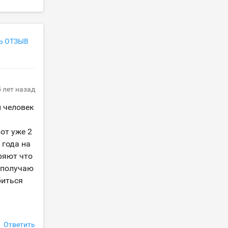
Ь ОТЗЫВ
5 лет назад
н человек
от уже 2
 года на
еряют что
, получаю
биться
Ответить