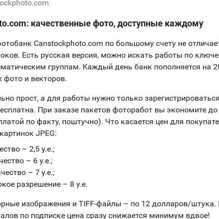
stockphoto.com
to.com: качественные фото, доступные каждому
тобанк Canstockphoto.com по большому счету не отличае
оков. Есть русская версия, можно искать работы по ключ
ематическим группам. Каждый день банк пополняется на 2
 фото и векторов.
ьно прост, а для работы нужно только зарегистрироваться
есплатна. При заказе пакетов фоторабот вы экономите до 
платой по факту, поштучно). Что касается цен для покупат
картинок JPEG:
ство – 2,5 у.е.;
ество – 6 у.е.;
ество – 7 у.е.;
кое разрешение – 8 у.е.
орные изображения и TIFF-файлы – по 12 долларов/штука.
алов по подписке цена сразу снижается минимум вдвое!