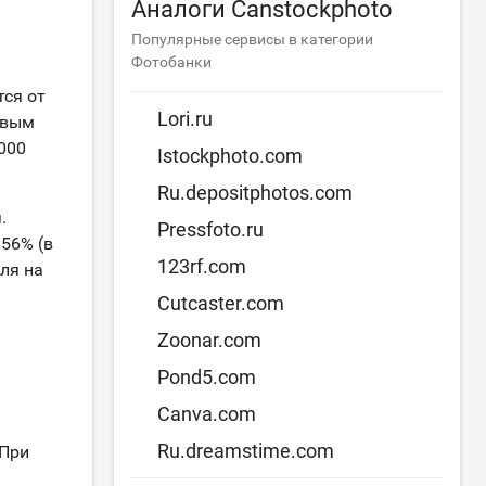
Аналоги Canstockphoto
Популярные сервисы в категории
Фотобанки
тся от
Lori.ru
евым
000
Istockphoto.com
Ru.depositphotos.com
.
Pressfoto.ru
56% (в
123rf.com
еля на
Cutcaster.com
Zoonar.com
Pond5.com
Canva.com
Ru.dreamstime.com
 При