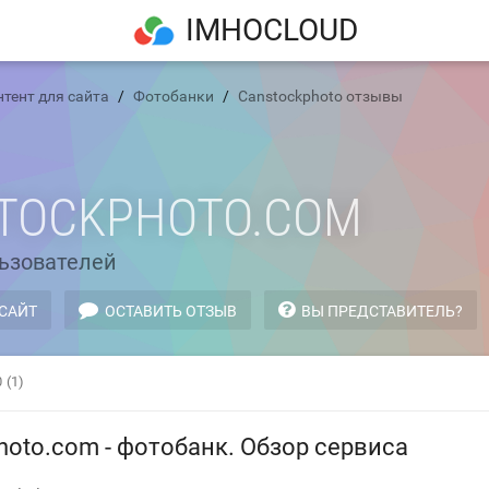
IMHOCLOUD
нтент для сайта
Фотобанки
Canstockphoto отзывы
TOCKPHOTO.COM
ьзователей
 САЙТ
ОСТАВИТЬ ОТЗЫВ
ВЫ ПРЕДСТАВИТЕЛЬ?
0
(1)
hoto.com - фотобанк. Обзор сервиса