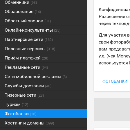
Обменники
(93)
Конфиденциал
Образование
(14)
Разрешение сп
Обратный звонок
(31)
через техподд
Онлайн-консультанты
(25)
Для участия в
Партнёрские сети
(162)
свои фотораб
Полезные сервисы
вам продавать
(318)
у.е. (чек Mon
Приём платежей
(28)
используется 
Рекламные сети
(94)
Сети мобильной рекламы
(8)
ФОТОБАНКИ
Службы доставки
(48)
Тизерные сети
(23)
Туризм
(12)
Фотобанки
(16)
Хостинг и домены
(399)