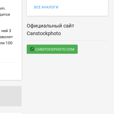
ВСЕ АНАЛОГИ
om.
дится
Официальный сайт
 ней 3
Canstockphoto
озволят
или 100
CANSTOCKPHOTO.COM