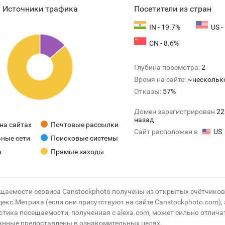
Источники трафика
Посетители из стран
IN - 19.7%
US -
CN - 8.6%
Глубина просмотра:
2
Время на сайте:
~нескольк
Отказы:
57%
Домен зарегистрирован
22
назад
на сайтах
Почтовые рассылки
Сайт расположен в
US
ные сети
Поисковые системы
а
Прямые заходы
ещаемости сервиса Canstockphoto получены из открытых счётчиков
Яндекс.Метрика (если они присутствуют на сайте Canstockphoto.com), 
стика посещаемости, полученная с alexa.com, может сильно отлича
данные предоставлены в ознакомительных целях.