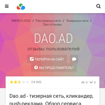
IMHOCLOUD
Рекламные сети
Тизерные сети
Dao отзывы
DAO.AD
отзывы пользователей
ПЕРЕЙТИ НА САЙТ
ВЫ ПРЕДСТАВИТЕЛЬ?
2.8
(63)
0
0
Dao.ad - тизерная сеть, кликандер,
push-реклама. Обзор сервиса