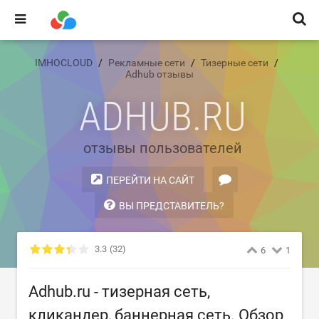
IMHOCLOUD
Рекламные сети
Тизерные сети
Adhub отзывы
ADHUB.RU
отзывы пользователей
ПЕРЕЙТИ НА САЙТ
ВЫ ПРЕДСТАВИТЕЛЬ?
3.3
(32)
6
1
Adhub.ru - тизерная сеть,
кликандер, баннерная сеть. Обзор