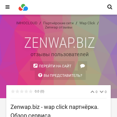
IMHOCLOUD
Партнёрские сети
Wap Click
Zenwap отзывы
ZENWAP.BIZ
отзывы пользователей
ПЕРЕЙТИ НА САЙТ
ВЫ ПРЕДСТАВИТЕЛЬ?
0.0
(0)
0
0
Zenwap.biz - wap click партнёрка.
Обзор сервиса