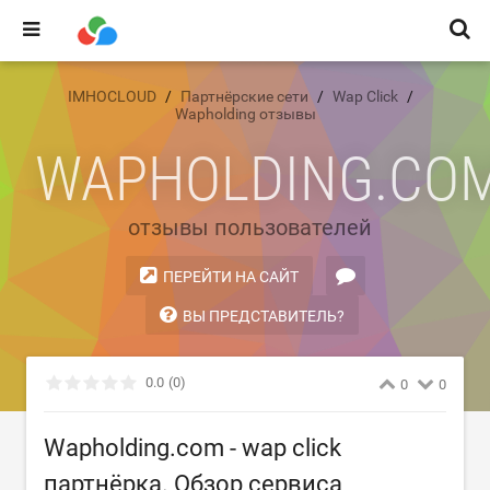
IMHOCLOUD
Партнёрские сети
Wap Click
Wapholding отзывы
WAPHOLDING.CO
отзывы пользователей
ПЕРЕЙТИ НА САЙТ
ВЫ ПРЕДСТАВИТЕЛЬ?
0.0
(0)
0
0
Wapholding.com - wap click
партнёрка. Обзор сервиса