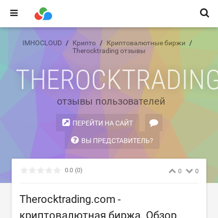
IMHOCLOUD
Крипто
Криптовалютные биржи
Therocktrading отзывы
THEROCKTRADIN
отзывы пользователей
ПЕРЕЙТИ НА САЙТ
ВЫ ПРЕДСТАВИТЕЛЬ?
0.0
(0)
0
0
Therocktrading.com -
криптовалютная биржа. Обзор