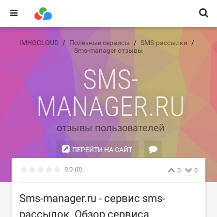
IMHOCLOUD
Полезные сервисы
SMS-рассылки
Sms-manager отзывы
SMS-
MANAGER.RU
отзывы пользователей
ПЕРЕЙТИ НА САЙТ
ВЫ ПРЕДСТАВИТЕЛЬ?
0.0
(0)
0
0
Sms-manager.ru - сервис sms-
рассылок. Обзор сервиса