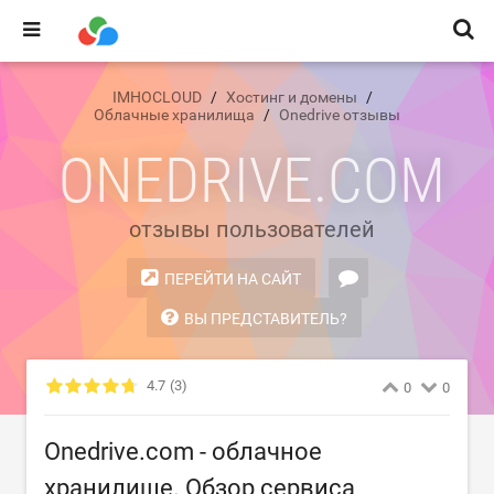
IMHOCLOUD
Хостинг и домены
Облачные хранилища
Onedrive отзывы
ONEDRIVE.COM
отзывы пользователей
ПЕРЕЙТИ НА САЙТ
ВЫ ПРЕДСТАВИТЕЛЬ?
4.7
(3)
0
0
Onedrive.com - облачное
хранилище. Обзор сервиса