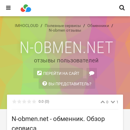
IMHOCLOUD
Полезные сервисы
Обменники
N-obmen отзывы
N-OBMEN.NET
отзывы пользователей
ПЕРЕЙТИ НА САЙТ
ВЫ ПРЕДСТАВИТЕЛЬ?
0.0
(0)
0
1
N-obmen.net - обменник. Обзор
сервиса