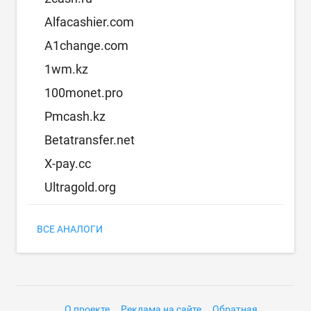
Alfacashier.com
A1change.com
1wm.kz
100monet.pro
Pmcash.kz
Betatransfer.net
X-pay.cc
Ultragold.org
ВСЕ АНАЛОГИ
О проекте
Реклама на сайте
Обратная