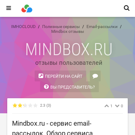
IMHOCLOUD
Полезные сервисы
Email-рассылки
Mindbox отзывы
MINDBOX.RU
отзывы пользователей
ПЕРЕЙТИ НА САЙТ
ВЫ ПРЕДСТАВИТЕЛЬ?
2.3
(3)
1
0
Mindbox.ru - сервис email-
рассылок. Обзор сервиса