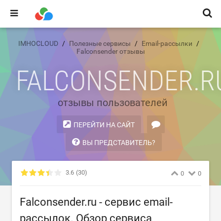
IMHOCLOUD
Полезные сервисы
Email-рассылки
Falconsender отзывы
FALCONSENDER.R
отзывы пользователей
ПЕРЕЙТИ НА САЙТ
ВЫ ПРЕДСТАВИТЕЛЬ?
3.6
(30)
0
0
Falconsender.ru - сервис email-
рассылок. Обзор сервиса