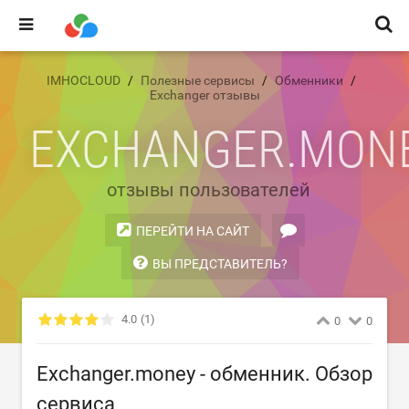
IMHOCLOUD
Полезные сервисы
Обменники
Exchanger отзывы
EXCHANGER.MON
отзывы пользователей
ПЕРЕЙТИ НА САЙТ
ВЫ ПРЕДСТАВИТЕЛЬ?
4.0
(1)
0
0
Exchanger.money - обменник. Обзор
сервиса