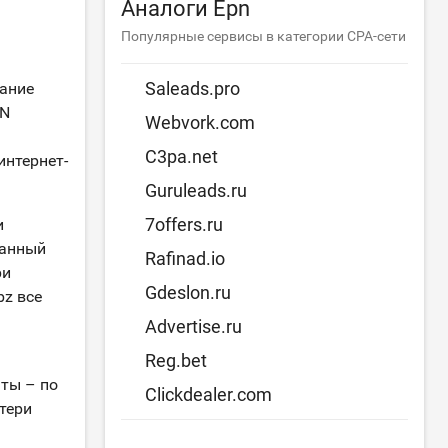
Аналоги Epn
Популярные сервисы в категории CPA-сети
Saleads.pro
вание
PN
Webvork.com
C3pa.net
интернет-
Guruleads.ru
7offers.ru
и
ванный
Rafinad.io
ри
Gdeslon.ru
bz все
Advertise.ru
Reg.bet
ты – по
Clickdealer.com
тери