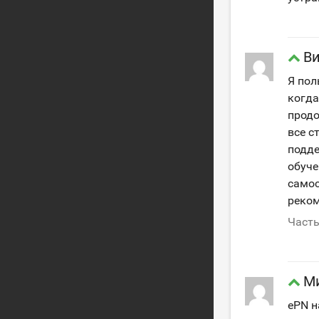
В
Я пол
когда
продо
все с
подде
обуче
самос
реком
Часть
М
ePN н