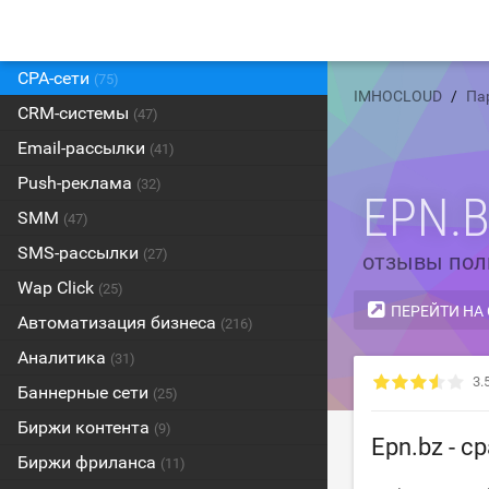
CPA-сети
(75)
IMHOCLOUD
Па
CRM-системы
(47)
Email-рассылки
(41)
Push-реклама
(32)
EPN.
SMM
(47)
SMS-рассылки
(27)
отзывы пол
Wap Click
(25)
ПЕРЕЙТИ НА
Автоматизация бизнеса
(216)
Аналитика
(31)
3.
Баннерные сети
(25)
Биржи контента
(9)
Epn.bz - c
Биржи фриланса
(11)