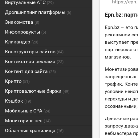
https://epn
Виртуальные АТС
(29)
Дропшиппинг платформы
(6)
Epn.bz: пар
Знакомства
(8)
Epn.bz – это 
Инфопродукты
(5)
рекламной сет
Кликандер
выступает пре
(20)
партнерского
Конструкторы сайтов
(64)
магазинов.
Контекстная реклама
(23)
Монетизирова
Контент для сайта
(25)
запрещенных 
Крипто
(51)
трафик. Конт
Криптовалютные биржи
условии неисп
(49)
переходы и д
Кэшбэк
(19)
осознанными,
Мобильные CPA
(24)
Денежные рас
Мониторинг цен
(14)
запросу дваж
Облачные хранилища
(16)
вебмастера п