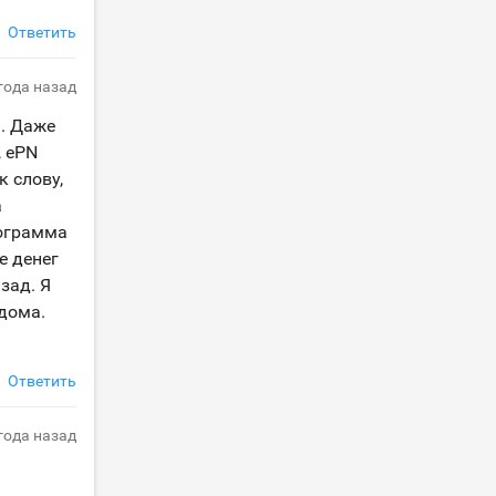
Ответить
 года назад
ь. Даже
, ePN
к слову,
а
рограмма
е денег
зад. Я
дома.
Ответить
 года назад