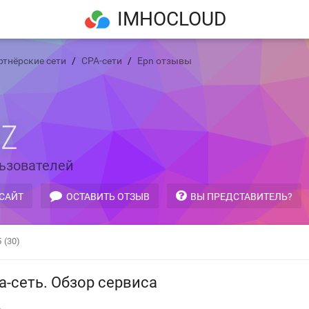
IMHOCLOUD
ртнёрские сети
CPA-сети
Epn отзывы
BZ
ьзователей
 САЙТ
ОСТАВИТЬ ОТЗЫВ
ВЫ ПРЕДСТАВИТЕЛЬ?
5
(30)
pa-сеть. Обзор сервиса