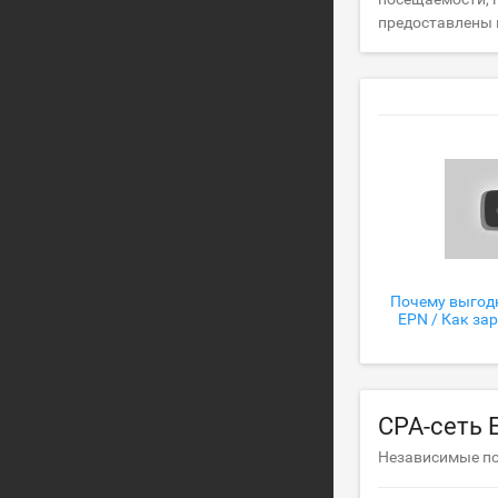
предоставлены 
Почему выгод
EPN / Как за
CPA-сеть 
Независимые п