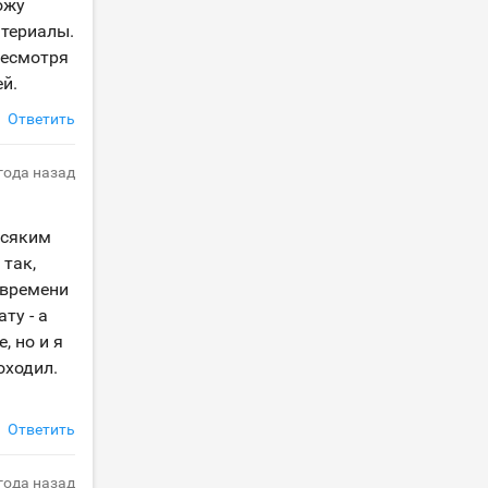
ожу
атериалы.
несмотря
й.
Ответить
 года назад
всяким
 так,
 времени
ту - а
, но и я
оходил.
Ответить
 года назад