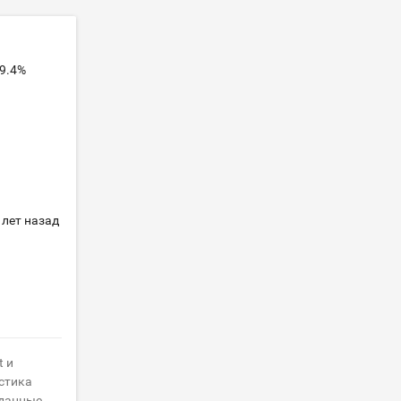
 9.4%
 лет назад
t и
истика
 данные