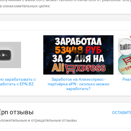
в ознакомительных целях.
но зарабатывать с
Заработок на Алиэкспресс -
Реал
работать с EPN.BZ
партнёрка ePN - сколько можно
заработать?
Epn отзывы
ОСТАВИТ
оложительные и отрицательные отзывы