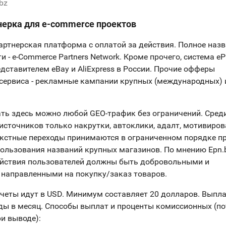
.bz
тнерка для e-commerce проектов
партнерская платформа с оплатой за действия. Полное наз
и - e-Commerce Partners Network. Кроме прочего, система e
дставителем eBay и AliExpress в России. Прочие офферы
 сервиса - рекламные кампании крупных (международных) 
ть здесь можно любой GEO-трафик без ограничений. Сред
источников только накрутки, автоклики, адалт, мотивиро
екстные переходы принимаются в ограниченном порядке п
ользования названий крупных магазинов. По мнению Epn.
ействия пользователей должны быть добровольными и
 направленными на покупку/заказ товаров.
четы идут в USD. Минимум составляет 20 долларов. Выпла
ды в месяц. Способы выплат и проценты комиссионных (по
ри выводе):