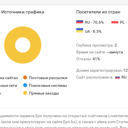
Источники трафика
Посетители из стран
RU - 70.6%
PL -
UA - 8.3%
Глубина просмотра:
2
Время на сайте:
~минута
Отказы:
41%
Домен зарегистрирован
12
Сайт расположен в
RU
на сайтах
Почтовые рассылки
ные сети
Поисковые системы
а
Прямые заходы
щаемости сервиса Epn получены из открытых счётчиков Liveinterne
(если они присутствуют на сайте Epn.bz), а также с alexa.com Стат
олученная с alexa.com, может сильно отличаться от реальной. Все