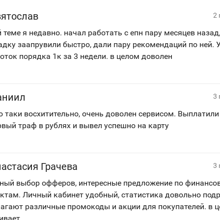
вятослав
2
й теме я недавно. начал работать с епн пару месяцев назад
дку заапрувили быстро, дали пару рекомендаций по ней. 
оток порядка 1к за 3 недели. в целом доволен
аниил
3
 таки восхитительно, очень доволен сервисом. Выплатили
рвый траф в рублях и вывел успешно на карту
астасия Грачева
3
ный выбор офферов, интересные предложение по финанс
ктам. Личный кабинет удобный, статистика довольно подр
агают различные промокоды и акции для покупателей. в ц
ивает.