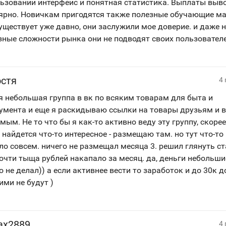
ьзовании интерфейс и понятная статистика. Выплаты выв
ярно. Новичкам пригодятся также полезные обучающие м
уществует уже давно, они заслужили мое доверие. и даже 
зные сложности рынка они не подводят своих пользователе
стя
4
я небольшая группа в вк по всяким товарам для быта и
умента и еще я раскидываю ссылки на товары друзьям и 
мым. Не то что бы я как-то активно веду эту группу, скорее
 найдется что-то интересное - размещаю там. но тут что-то
ло совсем. ничего не размещал месяца 3. решил глянуть ста
очти тыща рублей накапало за месяц. да, деньги небольшие
о не делал)) а если активнее вести то заработок и до 30к д
ми не будут )
ax2889
4