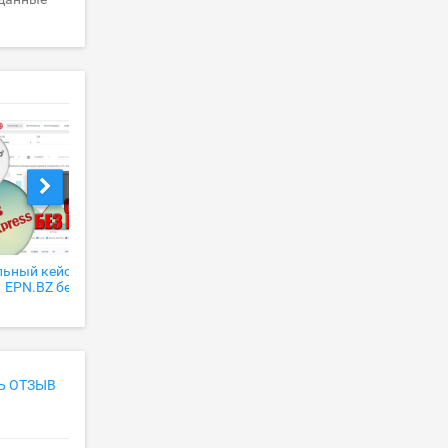
ьный кейс по заработку на
EPN.BZ заработок на ALIEXSPRESS
EPN.BZ без вложений
2000$ в месяц!
Ь ОТЗЫВ