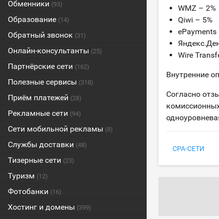
Обменники
(93)
WMZ – 2%
Образование
Qiwi – 5%
(14)
ePayments
Обратный звонок
(31)
Яндекс.Ден
Онлайн-консультанты
(25)
Wire Transf
Партнёрские сети
(162)
Внутренние оп
Полезные сервисы
(318)
Согласно отзы
Приём платежей
(28)
комиссионных
Рекламные сети
(94)
одноуровнева
Сети мобильной рекламы
(8)
Службы доставки
(48)
CPA-СЕТИ
Тизерные сети
(23)
Туризм
(12)
Фотобанки
(16)
Хостинг и домены
(399)