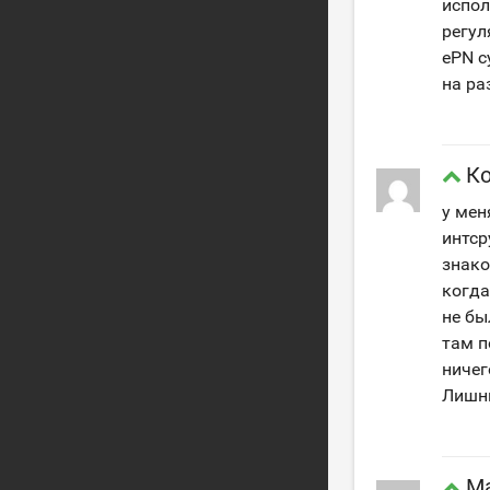
испол
регул
ePN с
на ра
Ко
у мен
интср
знако
когда
не бы
там п
ничег
Лишни
M