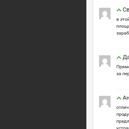
С
в это
площа
зараб
Д
Прямо
за пе
Ан
отлич
проду
предл
устра