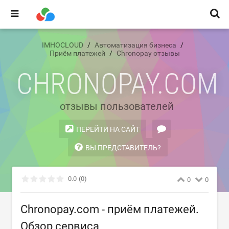
IMHOCLOUD
Автоматизация бизнеса
Приём платежей
Chronopay отзывы
CHRONOPAY.COM
отзывы пользователей
ПЕРЕЙТИ НА САЙТ
ВЫ ПРЕДСТАВИТЕЛЬ?
0.0
(0)
0
0
Chronopay.com - приём платежей.
Обзор сервиса