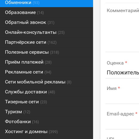
Обменники
(93)
Комментарий
Образование
(14)
Обратный звонок
(31)
Онлайн-консультанты
(25)
Партнёрские сети
(162)
Полезные сервисы
(318)
Приём платежей
(28)
Оценка
Рекламные сети
Положитель
(94)
Сети мобильной рекламы
(8)
Имя
Службы доставки
(48)
Тизерные сети
(23)
Туризм
(12)
Email-адрес
Фотобанки
(16)
Хостинг и домены
(399)