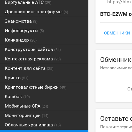
https://bt
Виртуальные АТС
(29)
Дропшиппинг платформы
(6)
BTC-E2WM о
Знакомства
(8)
Инфопродукты
(5)
ОБМЕННИКИ
Кликандер
(20)
Конструкторы сайтов
(64)
Контекстная реклама
Обменник
(23)
Контент для сайта
Независимые п
(25)
Крипто
(51)
Криптовалютные биржи
(49)
О
Кэшбэк
(19)
Мобильные CPA
(24)
Мониторинг цен
(14)
Оставьте 
Облачные хранилища
(16)
Помогите сервис