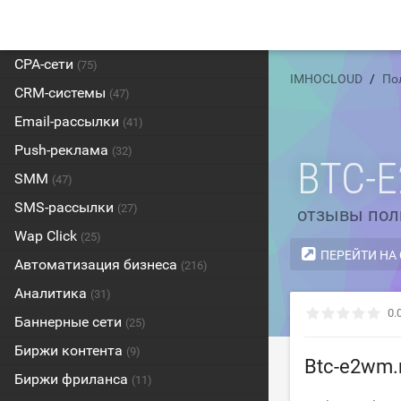
CPA-сети
(75)
IMHOCLOUD
По
CRM-системы
(47)
Email-рассылки
(41)
Push-реклама
(32)
BTC-
SMM
(47)
SMS-рассылки
(27)
отзывы пол
Wap Click
(25)
ПЕРЕЙТИ НА
Автоматизация бизнеса
(216)
Аналитика
(31)
0.
Баннерные сети
(25)
Биржи контента
(9)
Btc-e2wm.
Биржи фриланса
(11)