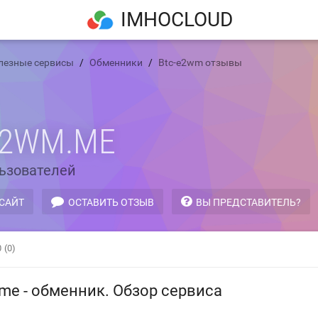
IMHOCLOUD
лезные сервисы
Обменники
Btc-e2wm отзывы
E2WM.ME
ьзователей
 САЙТ
ОСТАВИТЬ ОТЗЫВ
ВЫ ПРЕДСТАВИТЕЛЬ?
0
(0)
me - обменник. Обзор сервиса