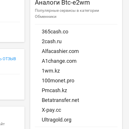
Аналоги Btc-e2wm
Популярные сервисы в категории
Обменники
365cash.co
2cash.ru
Alfacashier.com
Ь ОТЗЫВ
A1change.com
1wm.kz
100monet.pro
Pmcash.kz
Betatransfer.net
X-pay.cc
Ultragold.org
айт